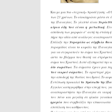
Και με μια πιο «τεχνική» προσέγγιση: «
Ο 
των 23 χρόνων. Το ολοκληρώνει μέσα σε έ
της Παναγίας. Το γλυπτό είναι
περίοπτ
κύρια όψη του είναι η μετωπική
. Εί
απόδοση των μορφών σ’ αυτή τη στάση ήτ
πήρε την ιδέα από ανάλογες αναπαραστά
Επέλεξε την
πυραμίδα ως σύμβολο θαν
πυραμίδας είναι το κεφάλι της Παναγίας
για να συγκρατούν το σώμα του Χριστού,
ώστε το βλέμμα του θεατή να στρέφετα
σώμα του Χριστού. Αυτό εξυπηρετεί την ι
δύο σωμάτων
. Τα σώματα έχουν μια περ
του νεκρού σώματος
. Το αριστερό χέρ
την αποδοχή της θυσίας του Ιησού. Το κεφ
Εντύπωση προκαλεί
το πρόσωπο της Πα
Άγγελος κατηγορήθηκε στην εποχή του, γι
αναπαραστήσει την Παναγία σε νεαρή η
τον πόνο και μεγάλη σε ηλικία γυναίκ
ηρεμία
που συμβολίζει την επικοινωνία
επιτέλεση του καθήκοντος.
Πρόκειται για ένα από τα ελάχιστα έργ