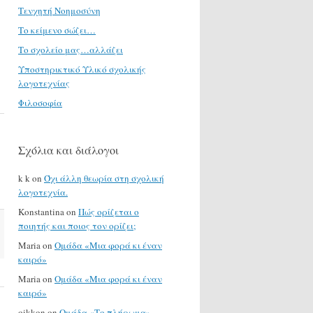
Τενχητή Νοημοσύνη
Το κείμενο σώζει…
Το σχολείο μας…αλλάζει
Υποστηρικτικό Υλικό σχολικής
λογοτεχνίας
Φιλοσοφία
Σχόλια και διάλογοι
k k
on
Όχι άλλη θεωρία στη σχολική
λογοτεχνία.
Konstantina
on
Πώς ορίζεται ο
ποιητής και ποιος τον ορίζει;
Maria
on
Ομάδα «Μια φορά κι έναν
καιρό»
Maria
on
Ομάδα «Μια φορά κι έναν
καιρό»
oikkon
on
Ομάδα «Το πλήρωμα»