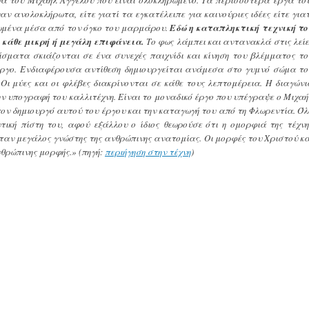
ν ανολοκλήρωτα, είτε γιατί τα εγκατέλειπε για καινούριες ιδέες είτε γιατ
ωμένα μέσα από τον όγκο του μαρμάρου.
Εδώ η καταπληκτική τεχνική το
 κάθε μικρή ή μεγάλη επιφάνεια.
Το φως λάμπει και αντανακλά στις λείε
ίσματα σκιάζονται σε ένα συνεχές παιχνίδι και κίνηση του βλέμματος το
 έργο. Ενδιαφέρουσα αντίθεση δημιουργείται ανάμεσα στο γυμνό σώμα το
Οι μύες και οι φλέβες διακρίνονται σε κάθε τους λεπτομέρεια. Η διαγώνι
ν υπογραφή του καλλιτέχνη. Είναι το μοναδικό έργο που υπέγραψε ο Μιχαή
 τον δημιουργό αυτού του έργου και την καταγωγή του από τη Φλωρεντία. Όλ
τική πίστη του, αφού εξάλλου ο ίδιος θεωρούσε ότι η ομορφιά της τέχνη
ήταν μεγάλος γνώστης της ανθρώπινης ανατομίας. Οι μορφές του Χριστού κα
νθρώπινης μορφής.» (πηγή:
περιήγηση στην τέχνη
)