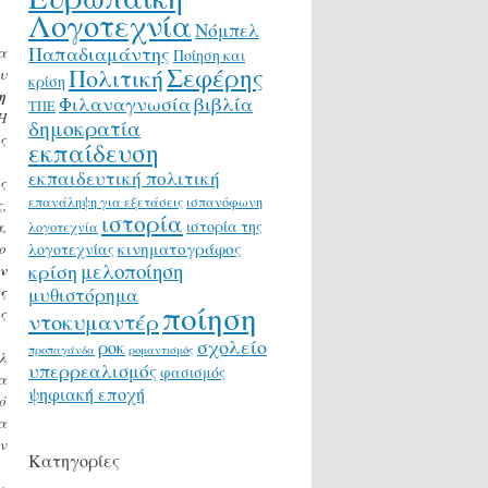
Λογοτεχνία
Νόμπελ
Παπαδιαμάντης
α
Ποίηση και
Σεφέρης
Πολιτική
υ
κρίση
η
Φιλαναγνωσία
βιβλία
ΤΠΕ
Η
δημοκρατία
ς
εκπαίδευση
εκπαιδευτική πολιτική
ς
επανάληψη για εξετάσεις
ισπανόφωνη
,
ιστορία
ιστορία της
,
λογοτεχνία
κινηματογράφος
ο
λογοτεχνίας
μελοποίηση
κρίση
ν
ς
μυθιστόρημα
ποίηση
ς
ντοκυμαντέρ
σχολείο
ροκ
προπαγάνδα
ρομαντισμός
λ
υπερρεαλισμός
φασισμός
α
ψηφιακή εποχή
ό
α
ν
Κατηγορίες
,