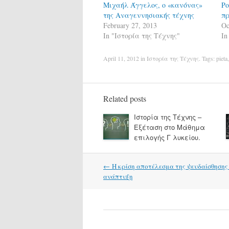
Μιχαήλ Άγγελος, ο «κανόνας»
Ρο
της Αναγεννησιακής τέχνης
πρ
February 27, 2013
Oc
In "Ιστορία της Τέχνης"
In
April 11, 2012
in
Ιστορία της Τέχνης
. Tags:
pieta
Related posts
Ιστορία της Τέχνης –
Εξέταση στο Μάθημα
επιλογής Γ λυκείου.
Post
←
Η κρίση αποτέλεσμα της ψευδαίσθησης
navigation
ανάπτυξη