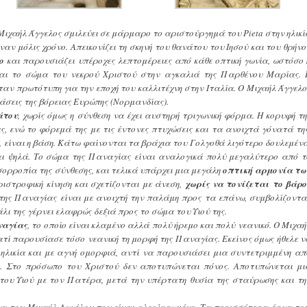
Μιχαήλ Άγγελος σμιλεύει σε μάρμαρο το αριστούργημά του Pieta στην ηλικί
ναν μόλις χρόνο. Απεικονίζει τη σκηνή του θανάτου του Ιησού και του θρήνο
ο
και παρουσιάζει υπέροχες λεπτομέρειες από κάθε οπτική γωνία, ωστόσο
ναι το σώμα του νεκρού Χριστού στην αγκαλιά της Παρθένου Μαρίας. 
αν πρωτότυπη για την εποχή του καλλιτέχνη στην Ιταλία. Ο Μιχαήλ Άγγελο
σεις της βόρειας Ευρώπης (Νορμανδίας).
άτου
, χωρίς όμως η σύνθεση να έχει αυστηρή τριγωνική φόρμα. Η κορυφή τη
, ενώ το φόρεμά της με τις έντονες πτυχώσεις και τα ανοιχτά γόνατά της
 είναι η βάση. Κάτω φαίνονται τα βράχια του Γολγοθά λιγότερο δουλεμένα
ι ψηλά. Το σώμα της Παναγίας είναι αναλογικά πολύ μεγαλύτερο από τ
σορροπία της σύνθεσης, και τελικά υπάρχει μια μεγάλη
οπτική αρμονία τω
ιστροφική κίνηση και σχετίζονται με άνεση,
χωρίς να τονίζεται το βάρο
ι της Παναγίας είναι με ανοιχτή την παλάμη προς τα επάνω, συμβολίζοντα
άλι της γέρνει ελαφρώς δεξιά προς το σώμα του Υιού της.
ναγίας
, το οποίο είναι κλαμένο αλλά πολύ ήρεμο και πολύ νεανικό. Ο Μιχαή
ατί παρουσίασε τόσο νεανική τη μορφή της Παναγίας. Εκείνος όμως ήθελε ν
λικία και με αγνή ομορφιά, αντί να παρουσιάσει μια συντετριμμένη απ
α. Στο πρόσωπο του Χριστού δεν αποτυπώνεται πόνος. Αποτυπώνεται μι
 του Υιού με τον Πατέρα, μετά την υπέρτατη θυσία της σταύρωσης και τη
α του Μιχαήλ Αγγέλου που είναι ολοκληρωμένο. Τα περισσότερα έργα του