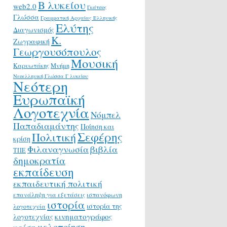
Β λυκείου
web2.0
Γκάτσος
Γλώσσα
Γραμματική Αρχαίας Ελληνικής
Ελύτης
Διαγωνισμός
Κ.
Ζωγραφική
Γεωργουσόπουλος
Μουσική
Καρυωτάκης
Μνήμη
Νεοελληνική Γλώσσα Γ λυκείου
Νεότερη
Ευρωπαϊκή
Λογοτεχνία
Νόμπελ
Παπαδιαμάντης
Ποίηση και
Σεφέρης
Πολιτική
κρίση
Φιλαναγνωσία
βιβλία
ΤΠΕ
δημοκρατία
εκπαίδευση
εκπαιδευτική πολιτική
επανάληψη για εξετάσεις
ισπανόφωνη
ιστορία
ιστορία της
λογοτεχνία
κινηματογράφος
λογοτεχνίας
μελοποίηση
κρίση