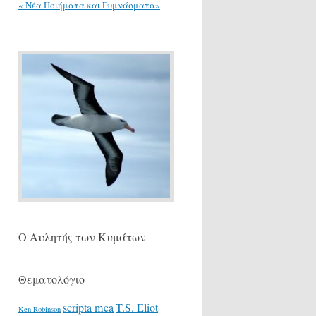
« Νέα Ποιήματα και Γυμνάσματα»
Ο Αυλητής των Κυμάτων
Θεματολόγιο
scripta mea
T.S. Eliot
Ken Robinson