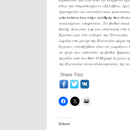
όπως για παράδειγμα οι «Σκλάβοι», έμενα
προτιμούσε να «αναδύονται» μισοτελει
αποτυπώνεται στην αίσθηση που δίνει
γυαλισμένες επιφάνειες. Τα βαθιά σκαλ
θεατή, δίνοντας ζωή και υπόσταση στο
Χριστού και στο ένδυμα της Παναγίας. 
λωρίδα στο ρούχο της Παναγίας φέρει τη
Άγγελος, επειδή ήθελε όλοι να γνωρίζουν
το έργο του αποπνέει τη βαθιά θρησκευ
πηγάζει από τον Θεό. Ο Μιχαήλ Άγγελος 
της Παναγίας είναι εξιδανικεύσεις της α
Share This:
Related