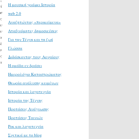
H μουσική γράφει Ιστορία
ί
υ
web 2.0
ς
Αναζητώντας «περικείμενα»
υ
Αταξινόμητες δημοσιεύσεις
υ
α
Για την Τέχνη και τη ζωή
λ
Γλώσσα
ο
ς
Διδάσκοντας τους Αρχαίους
ι
Η ομάδα εν δράσει
Ημερολόγιο Καταστρώματος
Θεωρία ανάλυσης κειμένων
Ιστορία και λογοτεχνία
Ιστορία της Τέχνης
Προτάσεις Ανάγνωσης
Προτάσεις Ταινιών
Ροκ και λογοτεχνία
Σχετικά με το blog