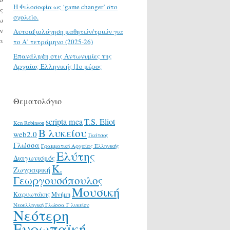
H Φιλοσοφία ως ‘game changer’ στο
ς
σχολείο.
ω
ν
Αυτοαξιολόγηση μαθητών/τριών για
ι
το Α΄ τετράμηνο (2025-26)
Επανάληψη στις Αντωνυμίες της
Αρχαίας Ελληνικής |1ο μέρος
Θεματολόγιο
scripta mea
T.S. Eliot
Ken Robinson
Β λυκείου
web2.0
Γκάτσος
Γλώσσα
Γραμματική Αρχαίας Ελληνικής
Ελύτης
Διαγωνισμός
Κ.
Ζωγραφική
Γεωργουσόπουλος
Μουσική
Καρυωτάκης
Μνήμη
Νεοελληνική Γλώσσα Γ λυκείου
Νεότερη
Ευρωπαϊκή