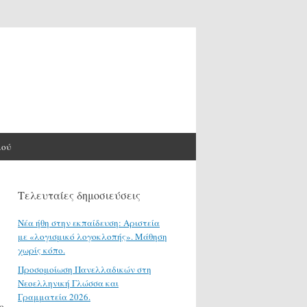
μού
Τελευταίες δημοσιεύσεις
Νέα ήθη στην εκπαίδευση: Αριστεία
με «λογισμικό λογοκλοπής». Μάθηση
χωρίς κόπο.
Προσομοίωση Πανελλαδικών στη
Νεοελληνική Γλώσσα και
Γραμματεία 2026.
ο