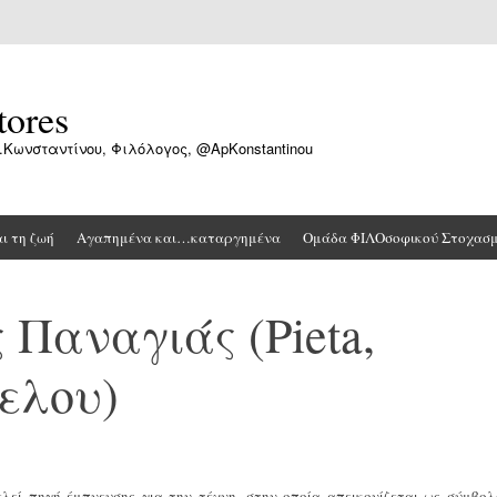
tores
.Κωνσταντίνου, Φιλόλογος, @ApKonstantinou
αι τη ζωή
Αγαπημένα και…καταργημένα
Ομάδα ΦΙΛΟσοφικού Στοχασ
 Παναγιάς (Pieta,
ελου)
λεί πηγή έμπνευσης για την τέχνη, στην οποία απεικονίζεται ως σύμβολ