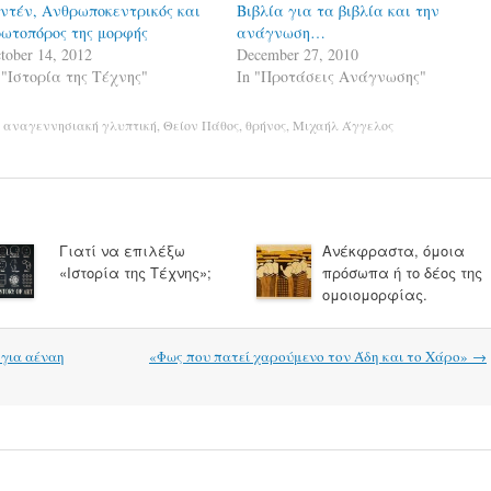
ντέν, Ανθρωποκεντρικός και
Βιβλία για τα βιβλία και την
ωτοπόρος της μορφής
ανάγνωση…
tober 14, 2012
December 27, 2010
 "Ιστορία της Τέχνης"
In "Προτάσεις Ανάγνωσης"
,
αναγεννησιακή γλυπτική
,
Θείον Πάθος
,
θρήνος
,
Μιχαήλ Άγγελος
Γιατί να επιλέξω
Ανέκφραστα, όμοια
«Ιστορία της Τέχνης»;
πρόσωπα ή το δέος της
ομοιομορφίας.
 για αέναη
«Φως που πατεί χαρούμενο τον Άδη και το Χάρο»
→