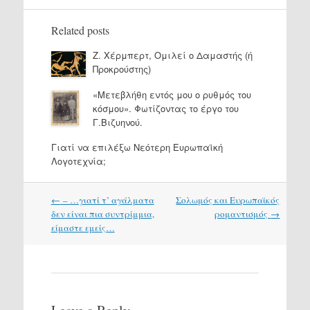
Related posts
Ζ. Χέρμπερτ, Ομιλεί ο Δαμαστής (ή
Προκρούστης)
«Μετεβλήθη εντός μου ο ρυθμός του
κόσμου». Φωτίζοντας το έργο του
Γ.Βιζυηνού.
Γιατί να επιλέξω Νεότερη Ευρωπαϊκή
Λογοτεχνία;
Post
←
– …γιατί τ’ αγάλματα
Σολωμός και Ευρωπαϊκός
navigation
δεν είναι πια συντρίμμια,
ρομαντισμός
→
είμαστε εμείς…