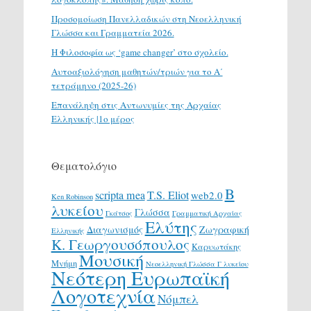
Προσομοίωση Πανελλαδικών στη Νεοελληνική
Γλώσσα και Γραμματεία 2026.
H Φιλοσοφία ως ‘game changer’ στο σχολείο.
Αυτοαξιολόγηση μαθητών/τριών για το Α΄
τετράμηνο (2025-26)
Επανάληψη στις Αντωνυμίες της Αρχαίας
Ελληνικής |1ο μέρος
Θεματολόγιο
Β
scripta mea
T.S. Eliot
web2.0
Ken Robinson
λυκείου
Γλώσσα
Γκάτσος
Γραμματική Αρχαίας
Ελύτης
Διαγωνισμός
Ζωγραφική
Ελληνικής
Κ. Γεωργουσόπουλος
Καρυωτάκης
Μουσική
Μνήμη
Νεοελληνική Γλώσσα Γ λυκείου
Νεότερη Ευρωπαϊκή
Λογοτεχνία
Νόμπελ