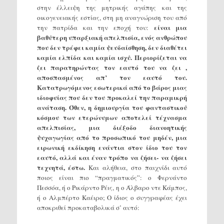
στην έλλειψη της μητρικής αγάπης και της
οικογενειακής εστίας, στη μη αναγνώριση του από
είναι μια
την πατρίδα και την εποχή του:
βαθύτερη υπαρξιακή απελπισία, ενός ανθρώπου
που δεν τρέφει καμία ψευδαίσθηση, δεν διαθέτει
καμία ελπίδα και καμία ισχύ. Περιορίζεται να
ζει παρατηρώντας τον εαυτό του να ζει ,
αποσπασμένος απ’ τον εαυτό του.
Κατατρωγόμενος εσωτερικά από το βάρος μιας
ιδιοφυίας που δεν του προκαλεί την παραμικρή
ανάταση. Όθεν, η δημιουργία του φανταστικού
κόσμου των ετερώνυμων αποτελεί τέχνασμα
απελπισίας, μια διέξοδο διανοητικής
ψυχαγωγίας από το προσωπικό του μηδέν, μια
ειρωνική εκδίκηση ενάντια στον ίδιο του τον
εαυτό, αλλά και έναν τρόπο να ζήσει- να ζήσει
τεχνητά, έστω.
Και αλήθεια, στο παιχνίδι αυτό
ποιος είναι πιο “πραγματικός”: ο Φερνάντο
Πεσσόα, ή ο Ρικάρντο Ρέις, η ο Άλβαρο ντε Κάμπος,
ή ο Αλμπέρτο Καέιρο; Ο ίδιος ο συγγραφέας έχει
αποκριθεί προκαταβολικά σ’ αυτό: