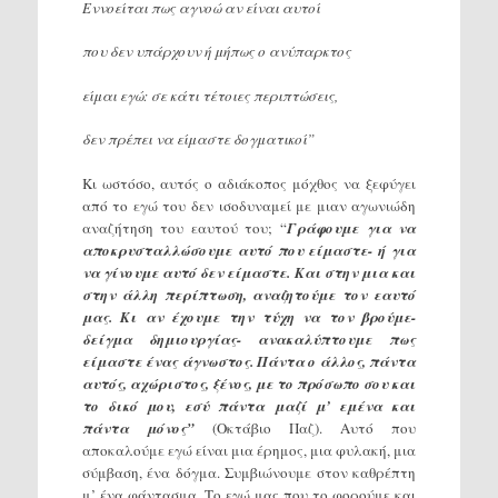
Εννοείται πως αγνοώ αν είναι αυτοί
που δεν υπάρχουν ή μήπως ο ανύπαρκτος
είμαι εγώ: σε κάτι τέτοιες περιπτώσεις,
δεν πρέπει να είμαστε δογματικοί”
Κι ωστόσο, αυτός ο αδιάκοπος μόχθος να ξεφύγει
από το εγώ του δεν ισοδυναμεί με μιαν αγωνιώδη
αναζήτηση του εαυτού του; “
Γράφουμε για να
αποκρυσταλλώσουμε αυτό που είμαστε- ή για
να γίνουμε αυτό δεν είμαστε. Και στην μια και
στην άλλη περίπτωση, αναζητούμε τον εαυτό
μας. Κι αν έχουμε την τύχη να τον βρούμε-
δείγμα δημιουργίας- ανακαλύπτουμε πως
είμαστε ένας άγνωστος. Πάντα ο άλλος, πάντα
αυτός, αχώριστος, ξένος, με το πρόσωπο σου και
το δικό μου, εσύ πάντα μαζί μ’ εμένα και
πάντα μόνος”
(Οκτάβιο Παζ). Αυτό που
αποκαλούμε εγώ είναι μια έρημος, μια φυλακή, μια
σύμβαση, ένα δόγμα. Συμβιώνουμε στον καθρέπτη
μ’ ένα φάντασμα. Το εγώ μας που το φορούμε και