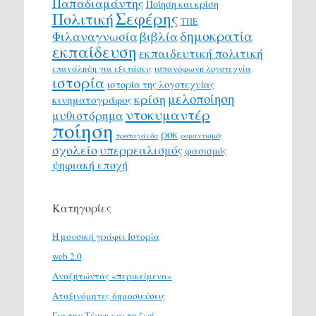
Παπαδιαμάντης
Ποίηση και κρίση
Σεφέρης
Πολιτική
ΤΠΕ
δημοκρατία
Φιλαναγνωσία
βιβλία
εκπαίδευση
εκπαιδευτική πολιτική
επανάληψη για εξετάσεις
ισπανόφωνη λογοτεχνία
ιστορία
ιστορία της λογοτεχνίας
μελοποίηση
κρίση
κινηματογράφος
ντοκυμαντέρ
μυθιστόρημα
ποίηση
ροκ
προπαγάνδα
ρομαντισμός
σχολείο
υπερρεαλισμός
φασισμός
ψηφιακή εποχή
Κατηγορίες
H μουσική γράφει Ιστορία
web 2.0
Αναζητώντας «περικείμενα»
Αταξινόμητες δημοσιεύσεις
Για την Τέχνη και τη ζωή