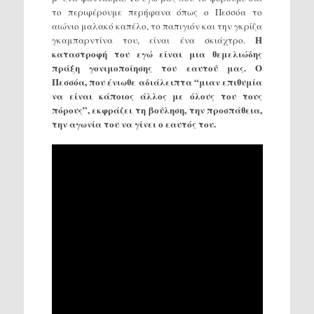
το περιφέρουμε περήφανα όπως ο Πεσσόα το
αιώνιο μαλακό καπέλο, το παπιγιόν και την γκρίζα
Η
γκαμπαρντίνα του, είναι ένα σκιάχτρο.
καταστροφή του εγώ είναι μια θεμελιώδης
πράξη γονιμοποίησης του εαυτού μας. Ο
Πεσσόα, που ένιωθε αδιάλειπτα “μιαν επιθυμία
να είναι κάποιος άλλος με όλους του τους
πόρους”, εκφράζει τη βούληση, την προσπάθεια,
την αγωνία του να γίνει ο εαυτός του.