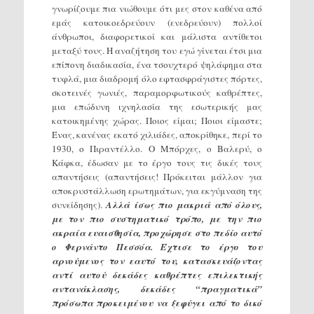
γνωρίζουμε πια νιώθουμε ότι μες στον καθένα από
εμάς κατοικοεδρεύουν (ενεδρεύουν) πολλοί
άνθρωποι, διαφορετικοί και μάλιστα αντίθετοι
μεταξύ τους. Η αναζήτηση του εγώ γίνεται έτσι μια
επίπονη διαδικασία, ένα τσουχτερό ψηλάφημα στα
τυφλά, μια διαδρομή όλο εφτασφράγιστες πόρτες,
σκοτεινές γωνιές, παραμορφωτικούς καθρέπτες,
μια επώδυνη ιχνηλασία της εσωτερικής μας
κατοικημένης χώρας. Ποιος είμαι; Ποιοι είμαστε;
Ένας, κανένας εκατό χιλιάδες, αποκρίθηκε, περί το
1930, ο Πιραντέλλο. Ο Μπόρχες, ο Βαλερύ, ο
Κάφκα, έδωσαν με το έργο τους τις δικές τους
απαντήσεις (απαντήσεις! Πρόκειται μάλλον για
αποκρυστάλλωση ερωτημάτων, για εκγύμναση της
συνείδησης).
Αλλά ίσως πιο μακριά από όλους,
με τον πιο συστηματικό τρόπο, με την πιο
ακραία ευαισθησία, προχώρησε στο πεδίο αυτό
ο Φερνάντο Πεσσόα. Έχτισε το έργο του
αρνούμενος τον εαυτό του, κατασκευάζοντας
αντί αυτού δεκάδες καθρέπτες επιλεκτικής
αντανάκλασης, δεκάδες “πραγματικά”
πρόσωπα προκειμένου να ξεφύγει από το δικό