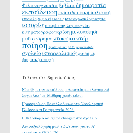
δημοκρατία
Φιλαναγνωσία
βιβλία
εκπαίδευση
εκπαιδευτική πολιτική
επανάληψη για εξετάσεις
ισπανόφωνη λογοτεχνία
ιστορία
ιστορία της λογοτεχνίας
μελοποίηση
κρίση
κινηματογράφος
ντοκυμαντέρ
μυθιστόρημα
ποίηση
ροκ
προπαγάνδα
ρομαντισμός
σχολείο
υπερρεαλισμός
φασισμός
ψηφιακή εποχή
Τελευταίες δημοσιεύσεις
Νέα ήθη στην εκπαίδευση: Αριστεία με «λογισμικό
λογοκλοπής». Μάθηση χωρίς κόπο.
Προσομοίωση Πανελλαδικών στη Νεοελληνική
Γλώσσα και Γραμματεία 2026.
H Φιλοσοφία ως ‘game changer’ στο σχολείο.
Αυτοαξιολόγηση μαθητών/τριών για το Α΄
τετράμηνο (2025-26)