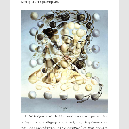
και ημι-ετερωνύμων.
…Η δυστυχία του Πεσσόα δεν έγκειται- μόνο- στη
μιζέρια της καθημερινής του ζωής, στη σωματική
του ασημαντότητα, στην ανυπαρξία του έρωτα,