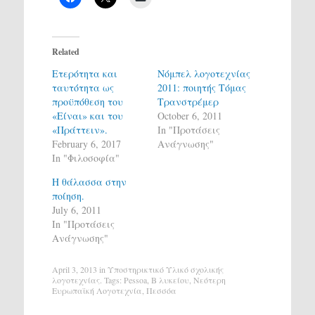
Related
Ετερότητα και
Νόμπελ λογοτεχνίας
ταυτότητα ως
2011: ποιητής Τόμας
προϋπόθεση του
Τρανστρέμερ
«Είναι» και του
October 6, 2011
«Πράττειν».
In "Προτάσεις
February 6, 2017
Ανάγνωσης"
In "Φιλοσοφία"
Η θάλασσα στην
ποίηση.
July 6, 2011
In "Προτάσεις
Ανάγνωσης"
April 3, 2013
in
Υποστηρικτικό Υλικό σχολικής
λογοτεχνίας
. Tags:
Pessoa
,
Β λυκείου
,
Νεότερη
Ευρωπαϊκή Λογοτεχνία
,
Πεσσόα