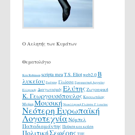
Ο Αυλητής των Κυμάτων
Θεματολόγιο
Β
scripta mea
T.S. Eliot
web2.0
Ken Robinson
λυκείου
Γλώσσα
Γκάτσος
Γραμματική Αρχαίας
Ελύτης
Διαγωνισμός
Ζωγραφική
Ελληνικής
Κ. Γεωργουσόπουλος
Καρυωτάκης
Μουσική
Μνήμη
Νεοελληνική Γλώσσα Γ λυκείου
Νεότερη Ευρωπαϊκή
Λογοτεχνία
Νόμπελ
Παπαδιαμάντης
Ποίηση και κρίση
Σεφέρης
Πολιτική
ΤΠΕ