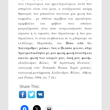
των ετερώνυμων και ημι-ετερώνυμων, αυτό που
απομένει είναι ένα έργο, ο ανεξόρυκτος ακόμη
θησαυρός του μπαούλου του·είναι μια φωνή που
εκφράζει , με σπάνια ακρίβεια και αμεσότητα,
αμφιβολίες και φόβους τους οποίους
μοιραζόμαστε όλοι όσοι αναρωτιόμαστε ποιοι
είμαστε ή τι είμαστε, που πηγαίνουμε ή που μας
πηγαίνουν, τι είναι αληθινό και σε τι μπορούμε να
Πίσω από τις
ελπίζουμε. Παράδοξο, ναι.
πολυάριθμες μάσκες του, ο Πεσσόα μιλάει στην
πραγματικότητα με μια φωνή, φωνή δυνατή και
οικεία, φωνή των καιρών μας, δική μας φωνή».
(Αλέξανδρος Βέλιος, “Η περίπτωση Πεσσόα”,
εισαγωγή στο: Fernando Pessoa, Χωρίς μάσκες,
εισαγωγή-μετάφραση Αλέξανδρος Βέλιος, Αθήνα,
εκδ. Printa, 1994, σσ. 7-16.)
Share This: