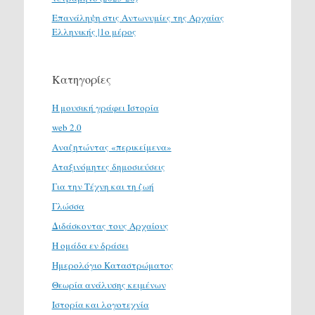
Επανάληψη στις Αντωνυμίες της Αρχαίας
Ελληνικής |1ο μέρος
Κατηγορίες
H μουσική γράφει Ιστορία
web 2.0
Αναζητώντας «περικείμενα»
Αταξινόμητες δημοσιεύσεις
Για την Τέχνη και τη ζωή
Γλώσσα
Διδάσκοντας τους Αρχαίους
Η ομάδα εν δράσει
Ημερολόγιο Καταστρώματος
Θεωρία ανάλυσης κειμένων
Ιστορία και λογοτεχνία