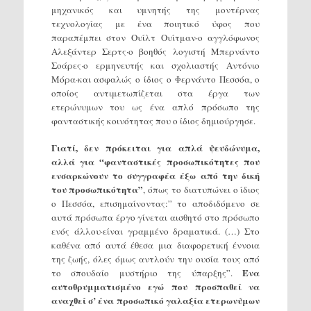
μηχανικός και υμνητής της μοντέρνας
τεχνολογίας με ένα ποιητικό ύφος που
παραπέμπει στον Ουίλτ Ουίτμαν·ο αγγλόφωνος
Αλεξάντερ Σερτς·ο βοηθός λογιστή Μπερνάντο
Σοάρες·ο ερμηνευτής και σχολιαστής Αντόνιο
Μόρα·και ασφαλώς ο ίδιος ο Φερνάντο Πεσσόα, ο
οποίος αντιμετωπίζεται στα έργα των
ετερώνυμων του ως ένα απλό πρόσωπο της
φανταστικής κοινότητας που ο ίδιος δημιούργησε.
Γιατί, δεν πρόκειται για απλά ψευδώνυμα,
αλλά για “φανταστικές προσωπικότητες που
ενσαρκώνουν το συγγραφέα έξω από την δική
του προσωπικότητα”
, όπως το διατυπώνει ο ίδιος
ο Πεσσόα, επισημαίνοντας:” το αποδιδόμενο σε
αυτά πρόσωπα έργο γίνεται αισθητό στο πρόσωπο
ενός άλλου·είναι γραμμένο δραματικά. (…) Στο
καθένα από αυτά έθεσα μια διαφορετική έννοια
της ζωής, όλες όμως αντλούν την ουσία τους από
Ένα
το σπουδαίο μυστήριο της ύπαρξης”.
αυτοθρυμματισμένο εγώ που προσπαθεί να
αναχθεί σ’ ένα προσωπικό γαλαξία ετερωνύμων