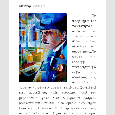
Μέντωρ
/
April 3, 2013
«Το
πρόβλημα της
ταυτότητας
διαπερνά, με
τον ένα ή τον
άλλον τρόπο,
ολόκληρο τον
αιώνα μας…Το
φάσμα της
έλλειψης
ταυτότητας ή ο
φόβος της
απώλειας της
στοιχειώνει
τόσο τις κοινότητες όσο και τα άτομα. Συνειδητά
είτε ασυνείδητα, κάθε άνθρωπος, υπό τον
μεγεθυντικό φακό των Σύγχρονων Καιρών,
βρίσκεται αντιμέτωπος με το θεμελιακό ερώτημα:
Ποιος είμαι; Η πολυδιάσπαση της προσωπικότητας
δεν αποτελεί έναν ψυχιατρικό και μόνο όρο: