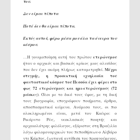
του.
Δεν είμαι τίποτα
Ποτέ δεν θα είμαι τίποτα.
Εκτός αυτού, φέρω μέσα μου όλα τα όνειρα του
κόσμου.
ετερώνυμου
…Η γονιμοποίηση αυτή του πρώτου
ήταν ο αρχικός και βασικός κρίκος μιας αλυσίδας
Μέχρι
που δεν έχει ακόμη πλήρως καταμετρηθεί.
στιγμής, η προσεκτική ιχνηλασία του
φανταστικού κόσμου του Πεσσόα έχει φέρει στο
φως 72 ετερώνυμους και ημι-ετερώνυμους (72
μάσκες)
. Όλοι με το δικό τους ύφος, με τη δική
τους βιογραφία, υπογράφουν ποιήματα, άρθρα,
αποσπασματικά κείμενα. Ανάμεσα τους, οι πιο
ολοκληρωμένοι είναι, μετά τον Καέιρο: ο
Ρικάρντο Ρέις, νεοκλασικός ποιητής και
αρχαιολάτρης φιλόλογος, εξόριστος στη Βραζιλία
λόγω φιλομοναρχικών του πεποιθήσεων·ο Αλβάρο
ντε Κάμπος, ζωντανή αντίθεση του προηγούμενου,