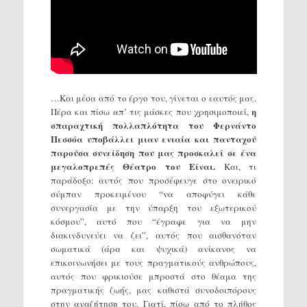
…Και μέσα από το έργο του, γίνεται ο εαυτός μας.
η
Πέρα και πίσω απ’ τις μάσκες που χρησιμοποιεί,
σπαραχτική πολλαπλότητα του Φερνάντο
Πεσσόα υποβάλλει μιαν ενιαία και πανταχού
παρούσα συνείδηση που μας προσκαλεί σε ένα
μεγαλοπρεπές Θέατρο του Είναι.
Και, τι
παράδοξο: αυτός που προσέφευγε στο ονειρικό
σύμπαν προκειμένου “να αποφύγει κάθε
συνεργασία με την ύπαρξη του εξωτερικού
κόσμου”, αυτό που “έγραφε για να μην
διακινδυνεύει να ζει”, αυτός που αισθανόταν
σωματικά (άρα και ψυχικά) ανίκανος να
επικοινωνήσει με τους πραγματικούς ανθρώπους,
αυτός που φρικιούσε μπροστά στο θέαμα της
πραγματικής ζωής, μας καθιστά συνοδοιπόρους
στην αναζήτηση του. Γιατί, πίσω από το πλήθος