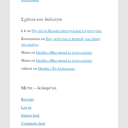
Σχόλια και διάλογοι
k k
on
Όχι άλλη θεωρία στη σχολική λογοτεχνία.
Konstantina
on
Πώς ορίζεται ο ποιητής και ποιος
τον ορίζει;
Maria
on
Ομάδα «Μια φορά κι έναν καιρό»
Maria
on
Ομάδα «Μια φορά κι έναν καιρό»
oikkon
on
Ομάδα «Το πλήρωμα»
Μετα – δεδομένα
Register
Log in
Entries feed
Comments feed