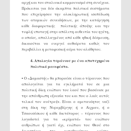
αρχή και τον σταλινικό κομμουνισμό στη συνέχεια.
Πρόκειται για δύο άκαμπτα πολιτικά συστήματα
που επιχείρησαν την ολοκληρωτική ισοπέδωση
των ατομικών συνειδήσεων, με την κατάργηση
κάθε διαφορετικής πολιτικής άποψης και την
τυφλή υποταγή στην απόλυτη αυθεντία του ηγέτη,
ο οποίος, απαλλαγμένος από κάθε ηθική δέσμευση,
δικαιούται να ενεργεί αυθαίρετα καθώς τον
περιβάλλει η μεταφυσική αύρα του αλάθητου.
4. Απολογία τυράννου με ένα αποτυχημένο
πολιτικό μανιφέστο.
• Ο «Δαμαστής» θα μπορούσε είναι ο τύραννος που
απολογείται για τα εγκλήματά του σε μια
πολιτική δίκη ενώπιον του λαού που βασάνισε με
την απάνθρωπη εξουσία του και που ο λαός αυτός
τελικά τον ανέτρεψε. Είναι ο αμετανόητος ναζί
στη δίκη της Νυρεμβέργης ή ο Άιχμαν, ή ο
Τσαουσέσκου ή κάθε δικτάτορας – τύραννος που
λογοδοτεί για τα «κρίματά» του ενώπιον
ανθρώπων ή γιατί όχι, ενώπιον του Θεού στο
δικαστήριο της μεταθανάτιας κρίσης.