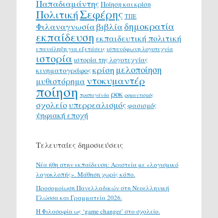
Παπαδιαμάντης
Ποίηση και κρίση
Σεφέρης
Πολιτική
ΤΠΕ
δημοκρατία
Φιλαναγνωσία
βιβλία
εκπαίδευση
εκπαιδευτική πολιτική
επανάληψη για εξετάσεις
ισπανόφωνη λογοτεχνία
ιστορία
ιστορία της λογοτεχνίας
μελοποίηση
κρίση
κινηματογράφος
ντοκυμαντέρ
μυθιστόρημα
ποίηση
ροκ
προπαγάνδα
ρομαντισμός
σχολείο
υπερρεαλισμός
φασισμός
ψηφιακή εποχή
Τελευταίες δημοσιεύσεις
Νέα ήθη στην εκπαίδευση: Αριστεία με «λογισμικό
λογοκλοπής». Μάθηση χωρίς κόπο.
Προσομοίωση Πανελλαδικών στη Νεοελληνική
Γλώσσα και Γραμματεία 2026.
H Φιλοσοφία ως ‘game changer’ στο σχολείο.