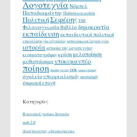
Λογοτεχνία
Νόμπελ
Παπαδιαμάντης
Ποίηση και κρίση
Σεφέρης
Πολιτική
ΤΠΕ
δημοκρατία
Φιλαναγνωσία
βιβλία
εκπαίδευση
εκπαιδευτική πολιτική
επανάληψη για εξετάσεις
ισπανόφωνη λογοτεχνία
ιστορία
ιστορία της λογοτεχνίας
μελοποίηση
κρίση
κινηματογράφος
ντοκυμαντέρ
μυθιστόρημα
ποίηση
ροκ
προπαγάνδα
ρομαντισμός
σχολείο
υπερρεαλισμός
φασισμός
ψηφιακή εποχή
Κατηγορίες
H μουσική γράφει Ιστορία
web 2.0
Αναζητώντας «περικείμενα»