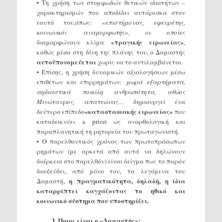
• Τη χρήση των στομφωδών θετικών ιδιοτήτων –
χαρακτηρισμών που αποδίδει αυτάρεσκα στον
εαυτό του,όπως:
«επιστήμονας, εφευρέτης,
κοινωνικός αναμορφωτής», οι οποίες
«τραγικής ειρωνείας»
διαμορφώνουν κλίμα
,
καθώς μέσα στη δίνη της πλάνης του, ο Δαμαστής
αυτοϋπονομεύεται
χωρίς να το αντιλαμβάνεται.
• Επίσης, η χρήση δυναμικών αξιολογήσεων μέσω
επιθέτων και επιρρημάτων:
μωρά εξαρτήματα,
αηδιαστικά ποικίλη ανθρωπότητα, αθώος
Μινώταυρος, απατεώνας…
δημιουργεί ένα
«καταστασιακής ειρωνείας»
δεύτερο επίπεδο
που
καταδεικνύει a priori ως ανορθολογική και
παραπλανητική τη ρητορεία του πρωταγωνιστή.
• Ο παρελθοντικός χρόνος των πρωτοπρόσωπων
ρημάτων (με αρκετά από αυτά να δηλώνουν
διάρκεια στο παρελθόν) είναι δείγμα πως το παρόν
διαψεύδει, από μόνο του, τα λεγόμενα του
η πραγματικότητα, δηλαδή, η ίδια
Δαμαστή,
καταρρίπτει καγχάζοντας το ηθικό και
κοινωνικό σύστημα που υποστηρίζει.
3. Ποιος είναι ο «Δαμαστής»;