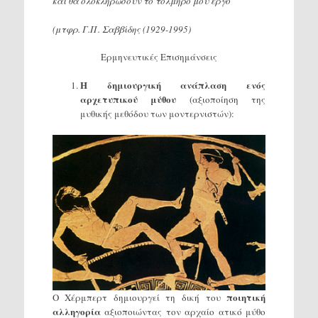
και θα ολοκληρώσουν το τολμηρό μου έργο
(μτφρ. Γ.Π. Σαββίδης (1929-1995)
Ερμηνευτικές Επισημάνσεις
Η δημιουργική ανάπλαση ενός
αρχετυπικού μύθου
(αξιοποίηση της
μυθικής μεθόδου των μοντερνιστών):
ποιητική
Ο Χέρμπερτ δημιουργεί τη δική του
αλληγορία
αξιοποιώντας τον αρχαίο ατικό μύθο