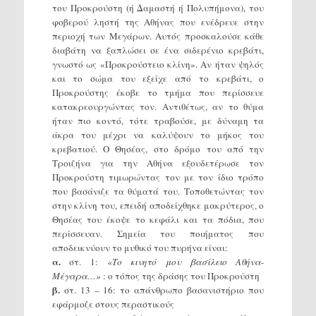
του Προκρούστη (ή Δαμαστή ή Πολυπήμονα), του
φοβερού ληστή της Αθήνας που ενέδρευε στην
περιοχή των Μεγάρων. Αυτός προσκαλούσε κάθε
διαβάτη να ξαπλώσει σε ένα σιδερένιο κρεβάτι,
γνωστό ως «Προκρούστειο κλίνη». Αν ήταν ψηλός
και το σώμα του εξείχε από το κρεβάτι, ο
Προκρούστης έκοβε το τμήμα που περίσσευε
κατακρεουργώντας τον. Αντιθέτως, αν το θύμα
ήταν πιο κοντό, τότε τραβούσε, με δύναμη τα
άκρα του μέχρι να καλύψουν το μήκος του
κρεβατιού. Ο Θησέας, στο δρόμο του από την
Τροιζήνα για την Αθήνα εξουδετέρωσε τον
Προκρούστη τιμωρώντας τον με τον ίδιο τρόπο
που βασάνιζε τα θύματά του. Τοποθετώντας τον
στην κλίνη του, επειδή αποδείχθηκε μακρύτερος, ο
Θησέας του έκοψε το κεφάλι και τα πόδια, που
περίσσευαν. Σημεία του ποιήματος που
αποδεικνύουν το μυθικό του πυρήνα είναι:
α.
στ. 1:
«Το κινητό μου βασίλειο Αθήνα-
Μέγαρα…»
: ο τόπος της δράσης του Προκρούστη
β.
στ. 13 – 16: το απάνθρωπο βασανιστήριο που
εφάρμοζε στους περαστικούς