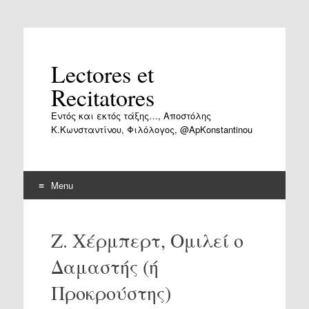
Lectores et
Recitatores
Εντός και εκτός τάξης…, Αποστόλης
Κ.Κωνσταντίνου, Φιλόλογος, @ApKonstantinou
Menu
Skip
to
Ζ. Χέρμπερτ, Ομιλεί ο
content
Δαμαστής (ή
Προκρούστης)