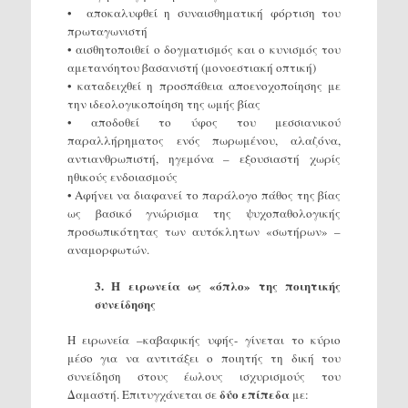
• αποκαλυφθεί η συναισθηματική φόρτιση του
πρωταγωνιστή
• αισθητοποιθεί ο δογματισμός και ο κυνισμός του
αμετανόητου βασανιστή (μονοεστιακή οπτική)
• καταδειχθεί η προσπάθεια αποενοχοποίησης με
την ιδεολογικοποίηση της ωμής βίας
• αποδοθεί το ύφος του μεσσιανικού
παραλλήρηματος ενός πωρωμένου, αλαζόνα,
αντιανθρωπιστή, ηγεμόνα – εξουσιαστή χωρίς
ηθικούς ενδοιασμούς
• Αφήνει να διαφανεί το παράλογο πάθος της βίας
ως βασικό γνώρισμα της ψυχοπαθολογικής
προσωπικότητας των αυτόκλητων «σωτήρων» –
αναμορφωτών.
3. Η ειρωνεία ως «όπλο» της ποιητικής
συνείδησης
Η ειρωνεία –καβαφικής υφής- γίνεται το κύριο
μέσο για να αντιτάξει ο ποιητής τη δική του
συνείδηση στους έωλους ισχυρισμούς του
δύο επίπεδα
Δαμαστή. Επιτυγχάνεται σε
με: