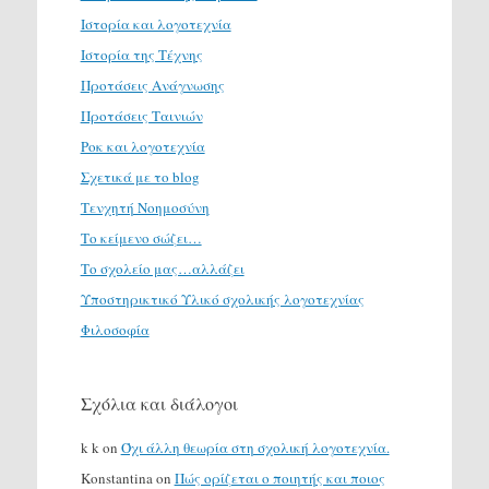
Ιστορία και λογοτεχνία
Ιστορία της Τέχνης
Προτάσεις Ανάγνωσης
Προτάσεις Ταινιών
Ροκ και λογοτεχνία
Σχετικά με το blog
Τενχητή Νοημοσύνη
Το κείμενο σώζει…
Το σχολείο μας…αλλάζει
Υποστηρικτικό Υλικό σχολικής λογοτεχνίας
Φιλοσοφία
Σχόλια και διάλογοι
k k
on
Όχι άλλη θεωρία στη σχολική λογοτεχνία.
Konstantina
on
Πώς ορίζεται ο ποιητής και ποιος