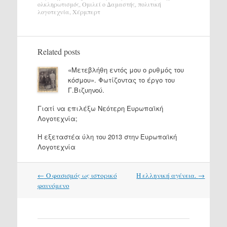
ολκληρωτισμός
,
Ομιλεί ο Δαμαστής
,
πολιτική
λογοτεχνία
,
Χέρμπερτ
Related posts
«Μετεβλήθη εντός μου ο ρυθμός του
κόσμου». Φωτίζοντας το έργο του
Γ.Βιζυηνού.
Γιατί να επιλέξω Νεότερη Ευρωπαϊκή
Λογοτεχνία;
Η εξεταστέα ύλη του 2013 στην Ευρωπαϊκή
Λογοτεχνία
Post
←
Ο φασισμός ως ιστορικό
H ελληνική αγένεια.
→
navigation
φαινόμενο