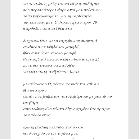
να τεντώσεις μέλη και να κόψεις ποδάρια
όσο περισσότεροι άρρωστοί μου πέθαιναν
τόσο βεβαιωνόμουν για την ορθότητα
της έρευνάς μου. Ο σκοπός ήταν ιερός 20
η πρόοδος απαιτεί θύματα
λαχταρούσα να καταργήσω τη διαφορά
ανάμεσα σε υψηλό και χαμηλό
ήθελα να δώσω ενιαία μορφή
στην αηδιαστικά ποικίλη ανθρωπότητα 25
ποτέ δεν έπαψα να πασχίζω
να κάνω τους ανθρώπους ίσους
με σκότωσε ο Θησέας ο φονιάς του αθώου
Μινωταύρου
αυτός που βγήκε απ’ τον Λαβύρινθο με μιανής το
κουβάρι
απατεώνας όλο κόλπα δίχως αρχές ούτε όραμα
του μέλλοντος
έχω τη βάσιμην ελπίδα πως άλλοι
θα συνεχίσουν τον αγώνα μου