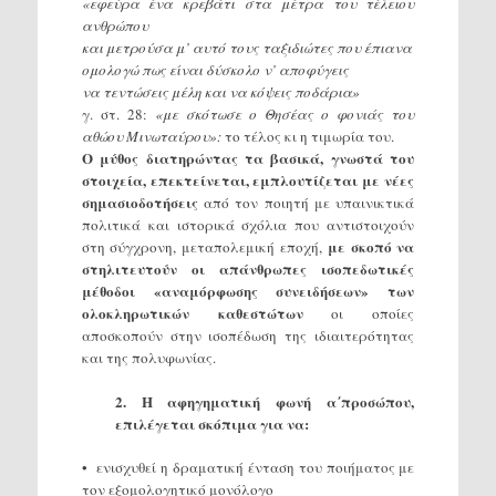
«εφεύρα ένα κρεβάτι στα μέτρα του τέλειου
ανθρώπου
και μετρούσα μ’ αυτό τους ταξιδιώτες που έπιανα
ομολογώ πως είναι δύσκολο ν’ αποφύγεις
να τεντώσεις μέλη και να κόψεις ποδάρια»
γ. στ. 28:
«με σκότωσε ο Θησέας ο φονιάς του
αθώου Μινωταύρου»:
το τέλος κι η τιμωρία του.
Ο μύθος διατηρώντας τα βασικά, γνωστά του
στοιχεία, επεκτείνεται, εμπλουτίζεται με νέες
σημασιοδοτήσεις
από τον ποιητή με υπαινικτικά
πολιτικά και ιστορικά σχόλια που αντιστοιχούν
με σκοπό να
στη σύγχρονη, μεταπολεμική εποχή,
στηλιτευτούν οι απάνθρωπες ισοπεδωτικές
μέθοδοι «αναμόρφωσης συνειδήσεων» των
ολοκληρωτικών καθεστώτων
οι οποίες
αποσκοπούν στην ισοπέδωση της ιδιαιτερότητας
και της πολυφωνίας.
2. Η αφηγηματική φωνή α΄προσώπου,
επιλέγεται σκόπιμα για να:
• ενισχυθεί η δραματική ένταση του ποιήματος με
τον εξομολογητικό μονόλογο