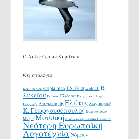
Ο Αυλητής των Κυμάτων
Θεματολόγιο
Β
scripta mea
T.S. Eliot
web2.0
Ken Robinson
λυκείου
Γλώσσα
Γκάτσος
Γραμματική Αρχαίας
Ελύτης
Διαγωνισμός
Ζωγραφική
Ελληνικής
Κ. Γεωργουσόπουλος
Καρυωτάκης
Μουσική
Μνήμη
Νεοελληνική Γλώσσα Γ λυκείου
Νεότερη Ευρωπαϊκή
Λογοτεχνία
Νόμπελ