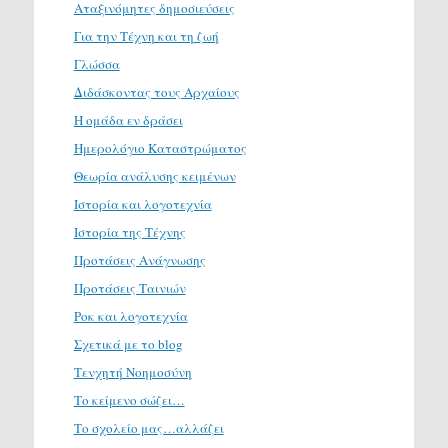
Αταξινόμητες δημοσιεύσεις
Για την Τέχνη και τη ζωή
Γλώσσα
Διδάσκοντας τους Αρχαίους
Η ομάδα εν δράσει
Ημερολόγιο Καταστρώματος
Θεωρία ανάλυσης κειμένων
Ιστορία και λογοτεχνία
Ιστορία της Τέχνης
Προτάσεις Ανάγνωσης
Προτάσεις Ταινιών
Ροκ και λογοτεχνία
Σχετικά με το blog
Τενχητή Νοημοσύνη
Το κείμενο σώζει…
Το σχολείο μας…αλλάζει