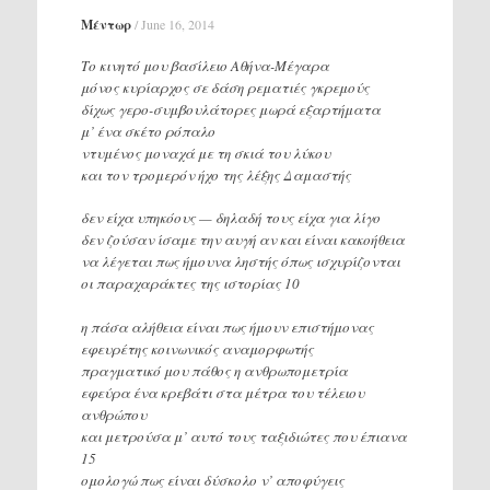
Μέντωρ
/
June 16, 2014
Το κινητό μου βασίλειο Αθήνα-Μέγαρα
μόνος κυρίαρχος σε δάση ρεματιές γκρεμούς
δίχως γερο-συμβουλάτορες μωρά εξαρτήματα
μ’ ένα σκέτο ρόπαλο
ντυμένος μοναχά με τη σκιά του λύκου
και τον τρομερόν ήχο της λέξης Δαμαστής
δεν είχα υπηκόους — δηλαδή τους είχα για λίγο
δεν ζούσαν ίσαμε την αυγή αν και είναι κακοήθεια
να λέγεται πως ήμουνα ληστής όπως ισχυρίζονται
οι παραχαράκτες της ιστορίας 10
η πάσα αλήθεια είναι πως ήμουν επιστήμονας
εφευρέτης κοινωνικός αναμορφωτής
πραγματικό μου πάθος η ανθρωπομετρία
εφεύρα ένα κρεβάτι στα μέτρα του τέλειου
ανθρώπου
και μετρούσα μ’ αυτό τους ταξιδιώτες που έπιανα
15
ομολογώ πως είναι δύσκολο ν’ αποφύγεις