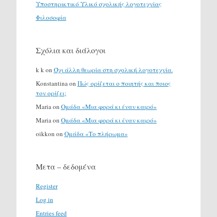
Υποστηρικτικό Υλικό σχολικής λογοτεχνίας
Φιλοσοφία
Σχόλια και διάλογοι
k k
on
Όχι άλλη θεωρία στη σχολική λογοτεχνία.
Konstantina
on
Πώς ορίζεται ο ποιητής και ποιος
τον ορίζει;
Maria
on
Ομάδα «Μια φορά κι έναν καιρό»
Maria
on
Ομάδα «Μια φορά κι έναν καιρό»
oikkon
on
Ομάδα «Το πλήρωμα»
Μετα – δεδομένα
Register
Log in
Entries feed