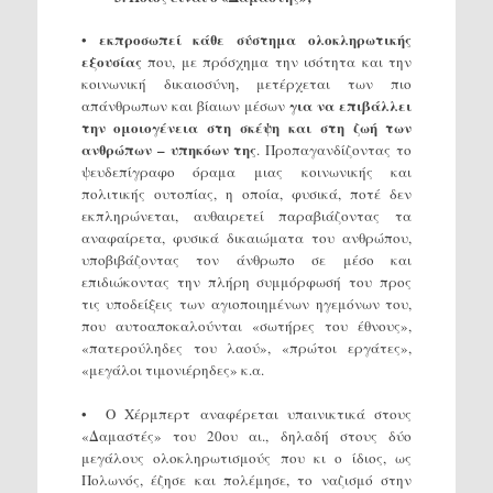
εκπροσωπεί κάθε σύστημα ολοκληρωτικής
•
εξουσίας
που, με πρόσχημα την ισότητα και την
κοινωνική δικαιοσύνη, μετέρχεται των πιο
για να επιβάλλει
απάνθρωπων και βίαιων μέσων
την ομοιογένεια στη σκέψη και στη ζωή των
ανθρώπων – υπηκόων της
. Προπαγανδίζοντας το
ψευδεπίγραφο όραμα μιας κοινωνικής και
πολιτικής ουτοπίας, η οποία, φυσικά, ποτέ δεν
εκπληρώνεται, αυθαιρετεί παραβιάζοντας τα
αναφαίρετα, φυσικά δικαιώματα του ανθρώπου,
υποβιβάζοντας τον άνθρωπο σε μέσο και
επιδιώκοντας την πλήρη συμμόρφωσή του προς
τις υποδείξεις των αγιοποιημένων ηγεμόνων του,
που αυτοαποκαλούνται «σωτήρες του έθνους»,
«πατερούληδες του λαού», «πρώτοι εργάτες»,
«μεγάλοι τιμονιέρηδες» κ.α.
• Ο Χέρμπερτ αναφέρεται υπαινικτικά στους
«Δαμαστές» του 20ου αι., δηλαδή στους δύο
μεγάλους ολοκληρωτισμούς που κι ο ίδιος, ως
Πολωνός, έζησε και πολέμησε, το ναζισμό στην