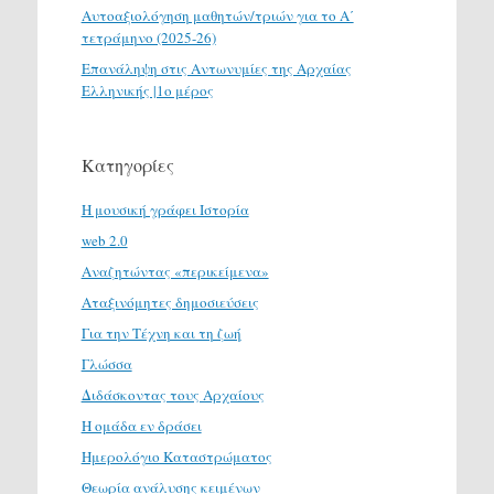
Αυτοαξιολόγηση μαθητών/τριών για το Α΄
τετράμηνο (2025-26)
Επανάληψη στις Αντωνυμίες της Αρχαίας
Ελληνικής |1ο μέρος
Κατηγορίες
H μουσική γράφει Ιστορία
web 2.0
Αναζητώντας «περικείμενα»
Αταξινόμητες δημοσιεύσεις
Για την Τέχνη και τη ζωή
Γλώσσα
Διδάσκοντας τους Αρχαίους
Η ομάδα εν δράσει
Ημερολόγιο Καταστρώματος
Θεωρία ανάλυσης κειμένων