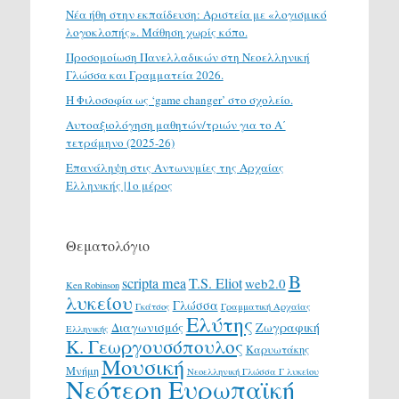
Νέα ήθη στην εκπαίδευση: Αριστεία με «λογισμικό
λογοκλοπής». Μάθηση χωρίς κόπο.
Προσομοίωση Πανελλαδικών στη Νεοελληνική
Γλώσσα και Γραμματεία 2026.
H Φιλοσοφία ως ‘game changer’ στο σχολείο.
Αυτοαξιολόγηση μαθητών/τριών για το Α΄
τετράμηνο (2025-26)
Επανάληψη στις Αντωνυμίες της Αρχαίας
Ελληνικής |1ο μέρος
Θεματολόγιο
Β
scripta mea
T.S. Eliot
web2.0
Ken Robinson
λυκείου
Γλώσσα
Γκάτσος
Γραμματική Αρχαίας
Ελύτης
Διαγωνισμός
Ζωγραφική
Ελληνικής
Κ. Γεωργουσόπουλος
Καρυωτάκης
Μουσική
Μνήμη
Νεοελληνική Γλώσσα Γ λυκείου
Νεότερη Ευρωπαϊκή